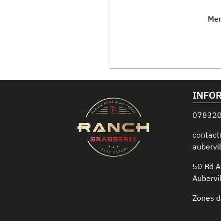
Mer
INFO
07832
contact
aubervil
50 Bd A
Aubervil
Zones d